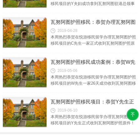
移民项目的Y夫妇成功拿到瓦努阿图驻港总领事
馆现场颁发的护照原件。瓦努阿图护照移民项目
成功案例：Y夫妇22天一步到位拿到...
瓦努阿图护照移民：恭贺办理瓦努阿图
2019-04-28
移民的C先生成功拿到公民证
本周热烈恭贺在悦游移民留学办理瓦努阿图护照
移民项目的C先生一家正式收到瓦努阿图护照原
件！瓦努阿图护照移民项目成功案例详情客户情
况C先生与妻子都是中国著名企业高管...
瓦努阿图护照移民成功案例：恭贺W先
2019-05-06
生一家收到瓦努阿图移民局发送的批复
本周热烈恭贺在悦游移民留学办理瓦努阿图护照
函
移民项目的W先生一家26天成功收到瓦努阿图移
民局发送的原则性批复函！瓦努阿图护照移民项
目成功案例详情客户情况W先生，企...
瓦努阿图护照移民项目：恭贺Y先生正
2019-06-10
式收到瓦努阿图护照原件
本周热烈恭贺在悦游移民留学办理瓦努阿图护照
移民项目的Y先生正式收到瓦努阿图护照原件！
瓦努阿图护照移民的成功案例详情（Vanuatu
passport immig...