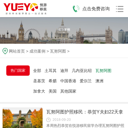
点击免费咨询
网站首页
>
成功案例
>
瓦努阿图
>
热门国家
全部
土耳其
迪拜
几内亚比绍
瓦努阿图
圣基茨
希腊
中国香港
爱尔兰
澳洲
加拿大
美国
其他国家
瓦努阿图护照移民：恭贺Y夫妇22天拿
2018-09-20
到瓦努阿图护照原件
本周热烈恭贺在悦游移民留学办理瓦努阿图护照