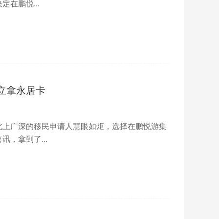
在鹏悦...
立拿永居卡
北上广深的移民申请人慧眼如炬，选择在鹏悦游集
，拿到了...