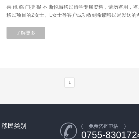
喜 讯 临 门捷 报 不 断悦游移民留学专属资料，请勿盗用
移民项目的Z女士、L女士等客户成功收到希腊移民局发送的希.
了解更多
1
移民类别
0755-830172