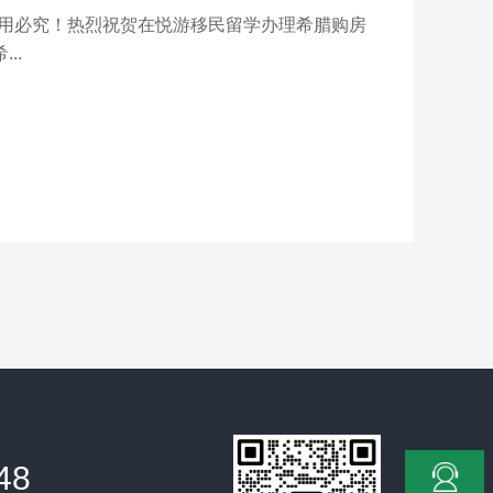
，盗用必究！热烈祝贺在悦游移民留学办理希腊购房
..
48