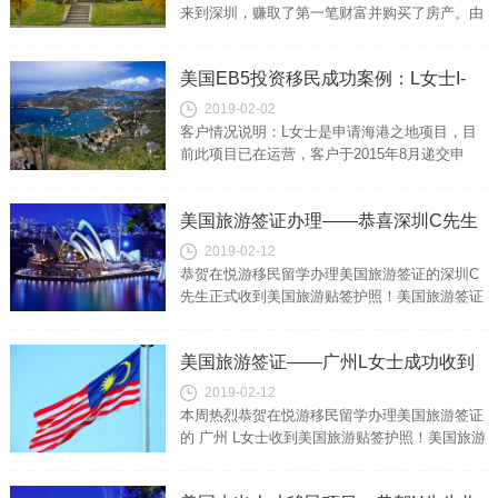
来到深圳，赚取了第一笔财富并购买了房产。由
于当年购买价很低，现在市值很高，资金解释来
源很清晰。客户选择的项目是格拉美...
美国EB5投资移民成功案例：L女士I-
2019-02-02
829获批并已安排寄出新绿
客户情况说明：L女士是申请海港之地项目，目
前此项目已在运营，客户于2015年8月递交申
请，我司提前半年就开始帮客户准备文件，今年
10月客户获得I-829批准并等...
美国旅游签证办理——恭喜深圳C先生
2019-02-12
正式收到美国旅游贴签护照
恭贺在悦游移民留学办理美国旅游签证的深圳C
先生正式收到美国旅游贴签护照！美国旅游签证
办理成功案例详情客户情况C先生，深圳本地
人，预备去美国过春节，在已经成功办理...
美国旅游签证——广州L女士成功收到
2019-02-12
美国旅游贴签护照
本周热烈恭贺在悦游移民留学办理美国旅游签证
的 广州 L女士收到美国旅游贴签护照！美国旅游
签证办理成功案例详情客户情况L女士，广州本
地人，预备去美国过春节，在多方...