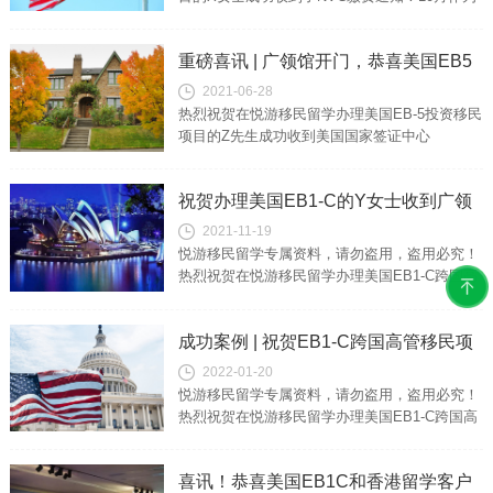
2021财年伊始，EB1排期表现已然让人惊喜。本
月排期更是大幅前进，...
重磅喜讯 | 广领馆开门，恭喜美国EB5
2021-06-28
投资移民的Z先生收到面试通知函！
热烈祝贺在悦游移民留学办理美国EB-5投资移民
项目的Z先生成功收到美国国家签证中心
NVC(National Visa Center)发送的广州领事馆面
试通知函！...
祝贺办理美国EB1-C的Y女士收到广领
2021-11-19
馆面试通知，美国绿卡马上到手了！
悦游移民留学专属资料，请勿盗用，盗用必究！
热烈祝贺在悦游移民留学办理美国EB1-C跨国高
管移民项目的Y女士成功收到广领馆发送的面试
通知信！客户情况Y女士，企业家...
成功案例 | 祝贺EB1-C跨国高管移民项
2022-01-20
目的X女士一家成功拿到移民签证
悦游移民留学专属资料，请勿盗用，盗用必究！
热烈祝贺在悦游移民留学办理美国EB1-C跨国高
管移民项目的X女士成功收到美国移民局发送的
移民签证！客户情况X女士，企业...
喜讯！恭喜美国EB1C和香港留学客户