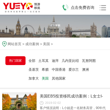
点击免费咨询
网站首页
>
成功案例
>
美国
>
热门国家
全部
土耳其
迪拜
几内亚比绍
瓦努阿图
圣基茨
希腊
中国香港
爱尔兰
澳洲
加拿大
美国
其他国家
美国EB5投资移民成功案例：L女士I-
2019-02-02
526获批
客户情况说明：L小姐是一名财务高管，90年代