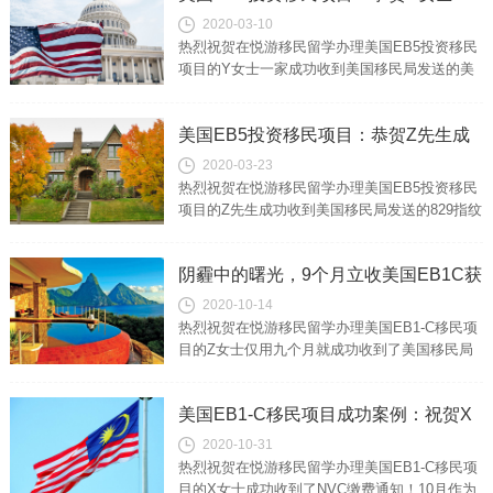
2020-03-10
家成功收到美国移民局发送的美国绿卡
热烈祝贺在悦游移民留学办理美国EB5投资移民
项目的Y女士一家成功收到美国移民局发送的美
国绿卡！US EB5 investment immigration suc...
美国EB5投资移民项目：恭贺Z先生成
2020-03-23
功收到美国移民局发送的829指纹采集
热烈祝贺在悦游移民留学办理美国EB5投资移民
通知信
项目的Z先生成功收到美国移民局发送的829指纹
采集通知信！US EB5 investment immigration...
阴霾中的曙光，9个月立收美国EB1C获
2020-10-14
批函！担心高管经验不足？看我们如何
热烈祝贺在悦游移民留学办理美国EB1-C移民项
帮到客户
目的Z女士仅用九个月就成功收到了美国移民局
发送的移民申请获批函！恭喜Z女士正式收到美
国I-140获批函Detail...
美国EB1-C移民项目成功案例：祝贺X
2020-10-31
女士成功收到了NVC缴费通知
热烈祝贺在悦游移民留学办理美国EB1-C移民项
目的X女士成功收到了NVC缴费通知！10月作为