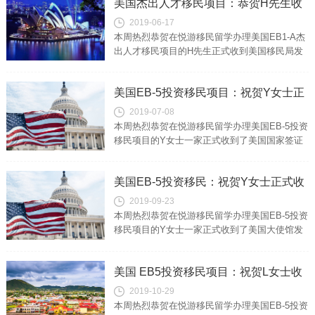
美国杰出人才移民项目：恭贺H先生收
2019-06-17
到美国EB1A杰出人才档案信！
本周热烈恭贺在悦游移民留学办理美国EB1-A杰
出人才移民项目的H先生正式收到美国移民局发
送的美国杰出人才档案信！Details of
successful ca...
美国EB-5投资移民项目：祝贺Y女士正
2019-07-08
式收到美国EB5面试通知信！
本周热烈恭贺在悦游移民留学办理美国EB-5投资
移民项目的Y女士一家正式收到了美国国家签证
中心发送的移民面试通知信！US EB5
investment immig...
美国EB-5投资移民：祝贺Y女士正式收
2019-09-23
到美国EB5投资移民签证
本周热烈恭贺在悦游移民留学办理美国EB-5投资
移民项目的Y女士一家正式收到了美国大使馆发
送的移民签证！US EB5 investment
immigration...
美国 EB5投资移民项目：祝贺L女士收
2019-10-29
到排期信
本周热烈恭贺在悦游移民留学办理美国EB-5投资