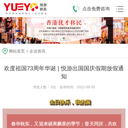
点击免费咨询
网站首页
>
企业资讯
欢度祖国73周年华诞 | 悦游出国国庆假期放假通
知
浏览人数：
0
次 发布时间：2022-09-30
生日快乐，我的国
春华秋实，又迎来硕果飘香的季节；普天同庆，共欢